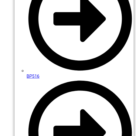
BP516