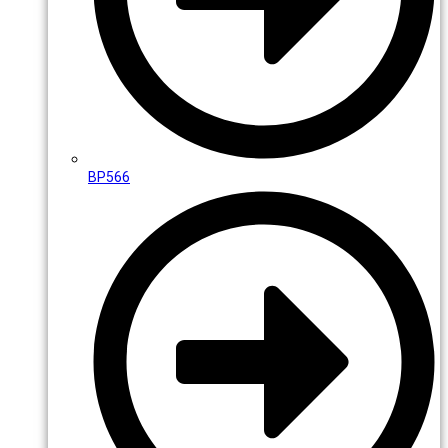
BP566