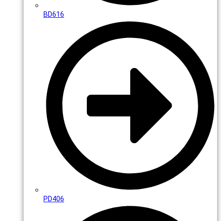
BD616
PD406