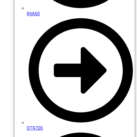
RVA50
DTR720