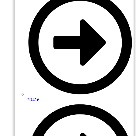
PD416