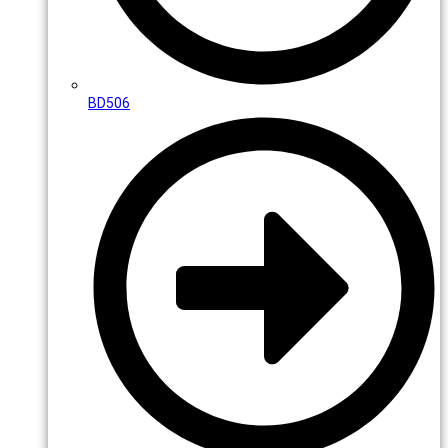
BD506